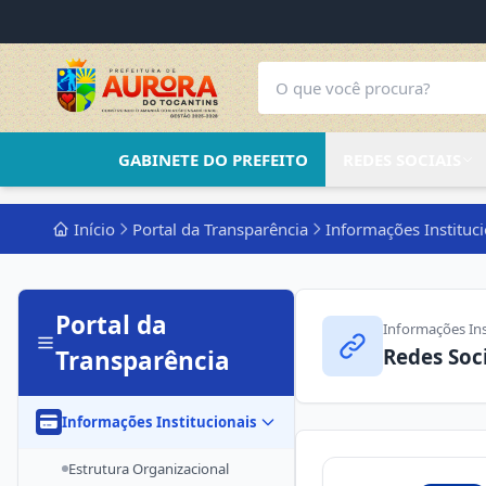
GABINETE DO PREFEITO
REDES SOCIAIS
Início
Portal da Transparência
Informações Instituci
Portal da
Informações Ins
Redes Soc
Transparência
Informações Institucionais
Estrutura Organizacional