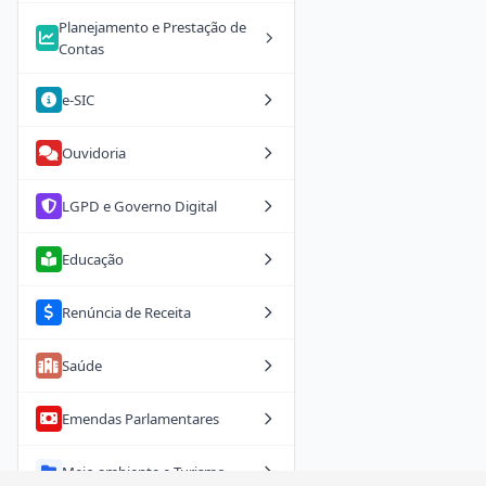
Planejamento e Prestação de
Contas
e-SIC
Ouvidoria
LGPD e Governo Digital
Educação
Renúncia de Receita
Saúde
Emendas Parlamentares
Meio ambiente e Turismo