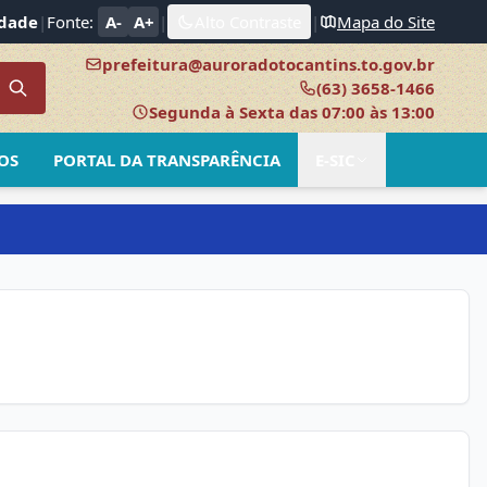
idade
|
Fonte:
A-
A+
|
Alto Contraste
|
Mapa do Site
prefeitura@auroradotocantins.to.gov.br
(63) 3658-1466
Segunda à Sexta das 07:00 às 13:00
OS
PORTAL DA TRANSPARÊNCIA
E-SIC