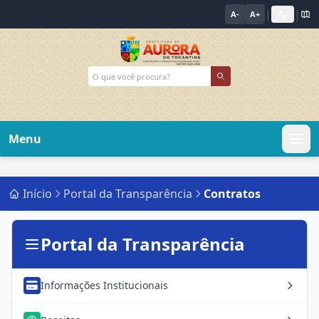
|
|
A-
A+
Menu
Início
Portal da Transparência
Contratos
Portal da Transparência
Informações Institucionais