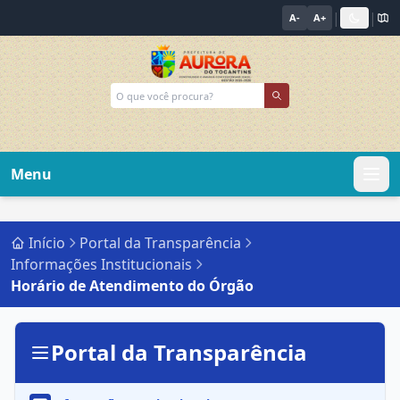
|
|
A-
A+
Menu
Início
Portal da Transparência
Informações Institucionais
Horário de Atendimento do Órgão
Portal da Transparência