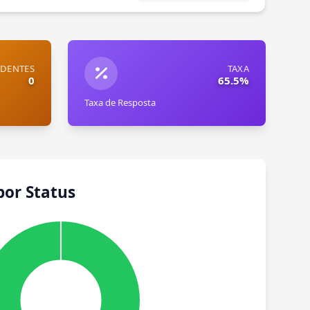
DENTES
TAXA
0
65.5%
Taxa de Resposta
por Status