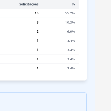
Solicitações
%
16
55.2%
3
10.3%
2
6.9%
1
3.4%
1
3.4%
1
3.4%
1
3.4%