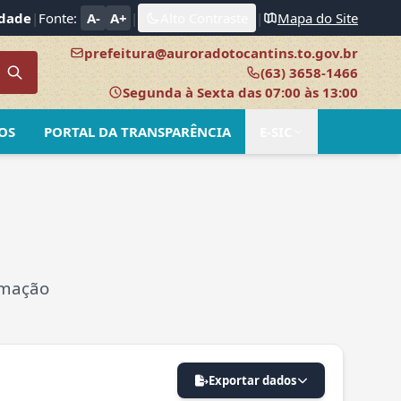
idade
|
Fonte:
A-
A+
|
Alto Contraste
|
Mapa do Site
prefeitura@auroradotocantins.to.gov.br
(63) 3658-1466
Segunda à Sexta das 07:00 às 13:00
OS
PORTAL DA TRANSPARÊNCIA
E-SIC
rmação
Exportar dados