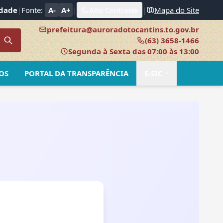
idade
|
Fonte:
A-
A+
|
Alto Contraste
|
Mapa do Site
prefeitura@auroradotocantins.to.gov.br
(63) 3658-1466
Segunda à Sexta das 07:00 às 13:00
OS
PORTAL DA TRANSPARÊNCIA
E-SIC