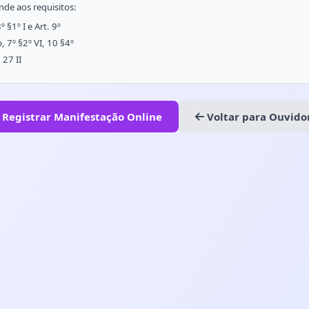
nde aos requisitos:
8º §1º I e Art. 9º
b, 7º §2º VI, 10 §4º
, 27 II
Registrar Manifestação Online
Voltar para Ouvido