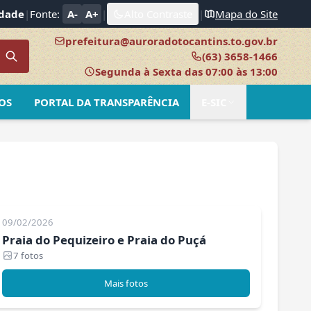
idade
|
Fonte:
A-
A+
|
Alto Contraste
|
Mapa do Site
prefeitura@auroradotocantins.to.gov.br
(63) 3658-1466
Segunda à Sexta das 07:00 às 13:00
OS
PORTAL DA TRANSPARÊNCIA
E-SIC
09/02/2026
Praia do Pequizeiro e Praia do Puçá
7 fotos
Mais fotos