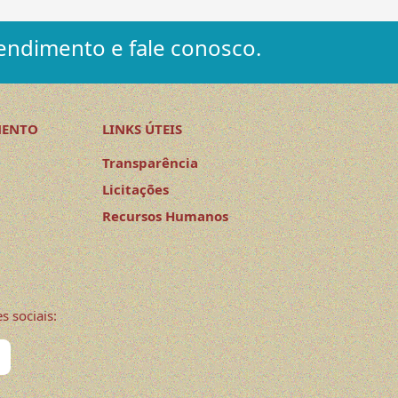
endimento e fale conosco.
MENTO
LINKS ÚTEIS
Transparência
Licitações
Recursos Humanos
s sociais: