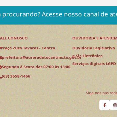
 procurando? Acesse nosso canal de at
FALE CONOSCO
OUVIDORIA E ATENDI
Praça Zuza Tavares - Centro
Ouvidoria Legislativa
e-Sic Eletrônico
prefeitura@auroradotocantins.to.gov.br
Serviços digitais LGPD
Segunda à Sexta das 07:00 às 13:00
(63) 3658-1466
Siga-nos nas rede