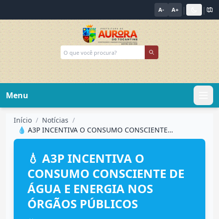
|
|
A-
A+
Menu
Início
/
Notícias
/
💧 A3P INCENTIVA O CONSUMO CONSCIENTE DE...
💧 A3P INCENTIVA O
CONSUMO CONSCIENTE DE
ÁGUA E ENERGIA NOS
ÓRGÃOS PÚBLICOS